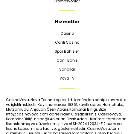
Promosyonlar
Hizmetler
Casino
Canlı Casino
Spor Bahisleri
Canlı Bahis
Sanallar
Voya TV
CasinoVoya, Nova Technologies Ltd. tarafından sahip olunmakta
ve işletilmektedir. Kayıt numarası: 15861, kayıtlı adres: Hamchako,
Mutsamudu, Anjouan Özerk Adası, Komorlar Birliği. Bize
info@casinovoya.com
adresinden ulaşabilirsiniz. CasinoVoya,
Komorlar Birliği'ne bağlı Anjouan Özerk Adası Hükümeti tarafından
lisanslanmış ve düzenlenmiştir ve ALSI-2024 l 2034-FI2 numaralı
lisans kapsamında faaliyet göstermektedir. CasinoVoya, tüm
düzenleyici uyumlulukları başarıyla tamamlamış olup, her türlü