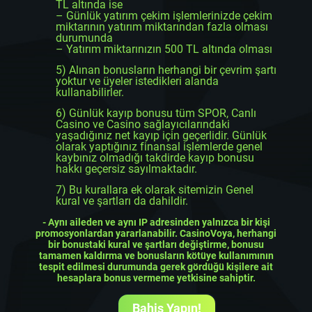
TL altında ise
– Günlük yatırım çekim işlemlerinizde çekim
miktarının yatırım miktarından fazla olması
durumunda
– Yatırım miktarınızın 500 TL altında olması
5) Alınan bonusların herhangi bir çevrim şartı
yoktur ve üyeler istedikleri alanda
kullanabilirler.
6) Günlük kayıp bonusu tüm SPOR, Canlı
Casino ve Casino sağlayıcılarındaki
yaşadığınız net kayıp için geçerlidir. Günlük
olarak yaptığınız finansal işlemlerde genel
kaybınız olmadığı takdirde kayıp bonusu
hakkı geçersiz sayılmaktadır.
7) Bu kurallara ek olarak sitemizin Genel
kural ve şartları da dahildir.
- Aynı aileden ve aynı IP adresinden yalnızca bir kişi
promosyonlardan yararlanabilir. CasinoVoya, herhangi
bir bonustaki kural ve şartları değiştirme, bonusu
tamamen kaldırma ve bonusların kötüye kullanımının
tespit edilmesi durumunda gerek gördüğü kişilere ait
hesaplara bonus vermeme yetkisine sahiptir.
Bahis Yapın!