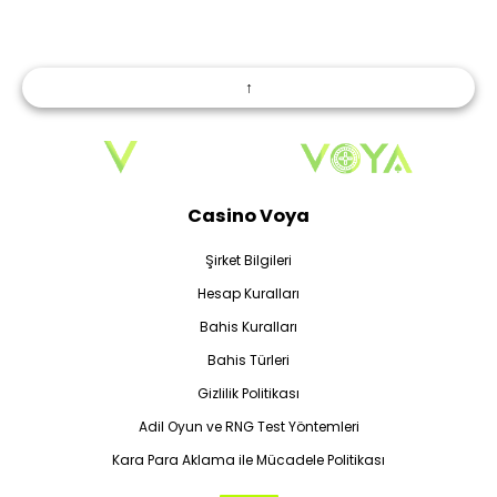
↑
Casino Voya
Şirket Bilgileri
Hesap Kuralları
Bahis Kuralları
Bahis Türleri
Gizlilik Politikası
Adil Oyun ve RNG Test Yöntemleri
Kara Para Aklama ile Mücadele Politikası