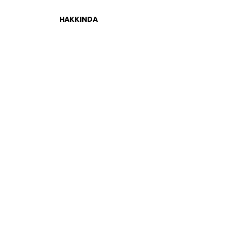
HAKKINDA