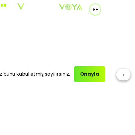
LER
18+
ino
leri
is
 bunu kabul etmiş sayılırsınız.
Onayla
↑