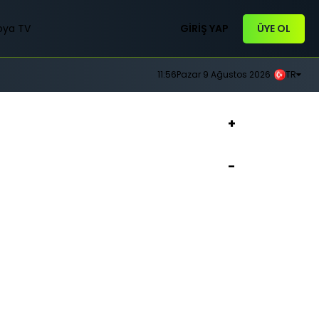
GİRİŞ YAP
ÜYE OL
oya TV
11:56
Pazar 9 Ağustos 2026
TR
+
-