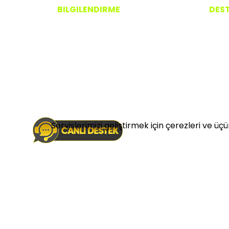
BILGILENDIRME
DES
Şirket Bilgileri
Genel
Hesap Kuralları
Hesap
Bahis Kuralları
Affili
Bahis Türleri
Bonus 
Gizlilik Politikası
KYC Po
Adil Oyun ve RNG Test Yöntemleri
Kendi
Kara Para Aklama ile Mücadele Politikası
Sorum
Servislerimizi geliştirmek için çerezleri ve ü