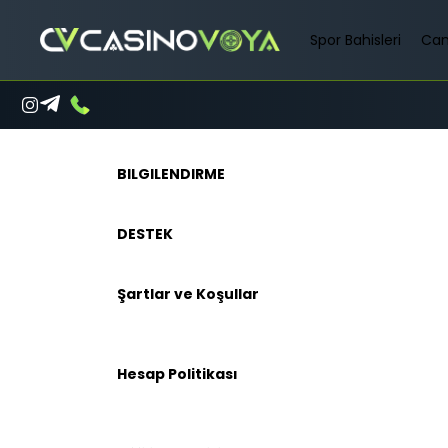
Spor Bahisleri
Can
BILGILENDIRME
DESTEK
Şartlar ve Koşullar
Hesap Politikası