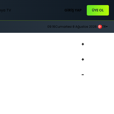
GİRİŞ YAP
ÜYE OL
oya TV
09:16
Cumartesi 8 Ağustos 2026
TR
+
+
-