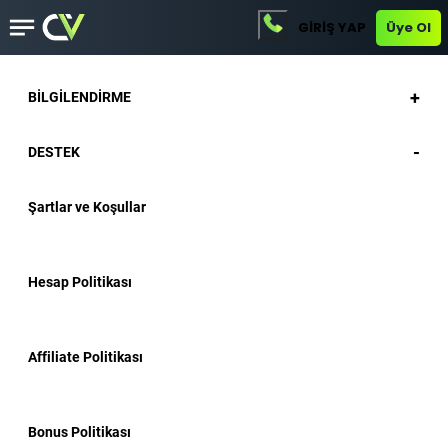
GİRİŞ YAP
Üye Ol
+
BILGILENDIRME
-
DESTEK
Şartlar ve Koşullar
Hesap Politikası
Affiliate Politikası
Bonus Politikası