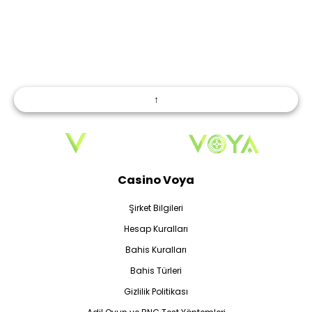
↑
Casino Voya
Şirket Bilgileri
Hesap Kuralları
Bahis Kuralları
Bahis Türleri
Gizlilik Politikası