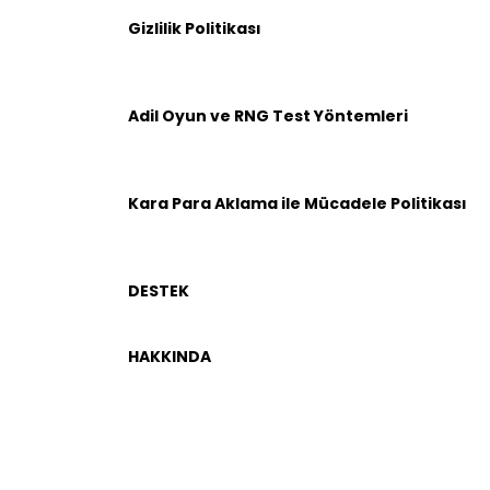
Gizlilik Politikası
Adil Oyun ve RNG Test Yöntemleri
Kara Para Aklama ile Mücadele Politikası
DESTEK
HAKKINDA