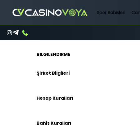
Spor Bahisleri
Can
BILGILENDIRME
Şirket Bilgileri
Hesap Kuralları
Bahis Kuralları