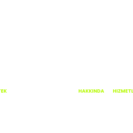
TEK
HAKKINDA
HIZMET
 Şartlar ve Kurallar
Bize Ulaşın
Casino
 Politikası
Para Yatır
Canlı Cas
ate Politikası
Para Çekme
Spor Bahis
Politikası
Promosyonlar
Canlı Bah