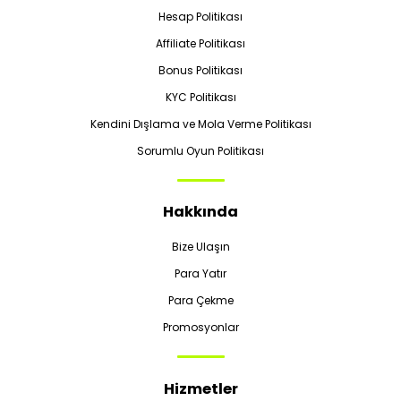
Hesap Politikası
Affiliate Politikası
Bonus Politikası
KYC Politikası
Kendini Dışlama ve Mola Verme Politikası
Sorumlu Oyun Politikası
Hakkında
Bize Ulaşın
Para Yatır
Para Çekme
Promosyonlar
Hizmetler