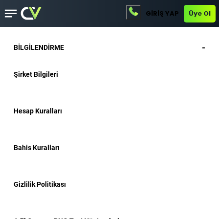
GİRİŞ YAP
Üye Ol
-
BILGILENDIRME
Şirket Bilgileri
Hesap Kuralları
Bahis Kuralları
Gizlilik Politikası