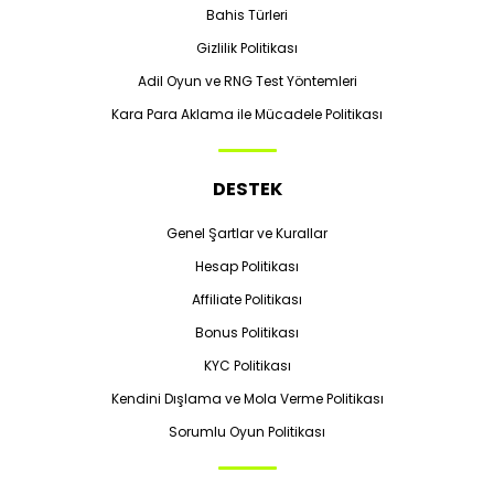
Bahis Türleri
Gizlilik Politikası
Adil Oyun ve RNG Test Yöntemleri
Kara Para Aklama ile Mücadele Politikası
DESTEK
Genel Şartlar ve Kurallar
Hesap Politikası
Affiliate Politikası
Bonus Politikası
KYC Politikası
Kendini Dışlama ve Mola Verme Politikası
Sorumlu Oyun Politikası