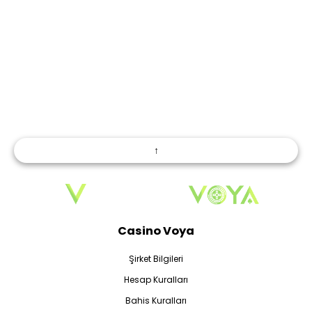
↑
Casino Voya
Şirket Bilgileri
Hesap Kuralları
Bahis Kuralları