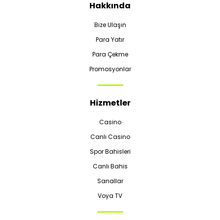
Hakkında
Bize Ulaşın
Para Yatır
Para Çekme
Promosyonlar
Hizmetler
Casino
Canlı Casino
Spor Bahisleri
Canlı Bahis
Sanallar
Voya TV