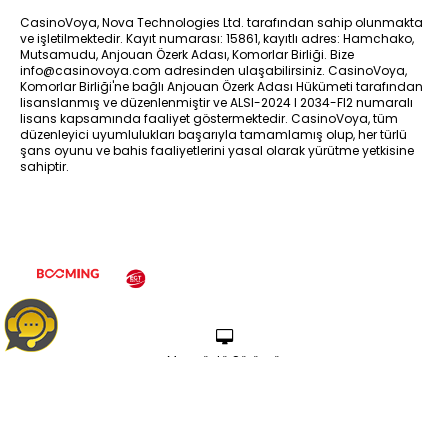
CasinoVoya, Nova Technologies Ltd. tarafından sahip olunmakta
ve işletilmektedir. Kayıt numarası: 15861, kayıtlı adres: Hamchako,
Mutsamudu, Anjouan Özerk Adası, Komorlar Birliği. Bize
info@casinovoya.com
adresinden ulaşabilirsiniz. CasinoVoya,
Komorlar Birliği'ne bağlı Anjouan Özerk Adası Hükümeti tarafından
lisanslanmış ve düzenlenmiştir ve ALSI-2024 l 2034-FI2 numaralı
lisans kapsamında faaliyet göstermektedir. CasinoVoya, tüm
düzenleyici uyumlulukları başarıyla tamamlamış olup, her türlü
şans oyunu ve bahis faaliyetlerini yasal olarak yürütme yetkisine
sahiptir.
Masaüstü Sürümü
Bütün hakları sakladır CasinoVoya © 2026