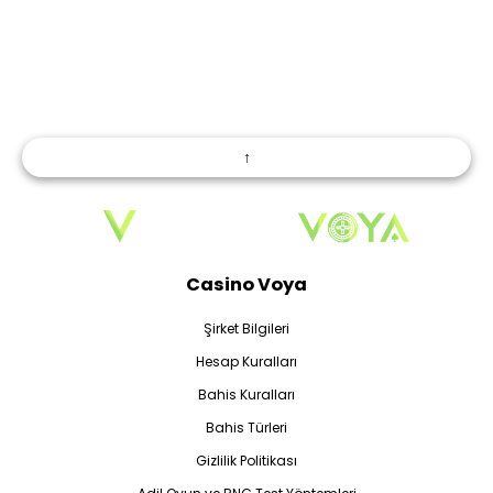
↑
Casino Voya
Şirket Bilgileri
Hesap Kuralları
Bahis Kuralları
Bahis Türleri
Gizlilik Politikası