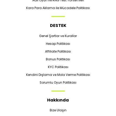
Adil Oyun ve RNG Test Yöntemleri
Kara Para Aklama ile Mücadele Politikası
DESTEK
Genel Şartlar ve Kurallar
Hesap Politikası
Affiliate Politikası
Bonus Politikası
KYC Politikası
Kendini Dışlama ve Mola Verme Politikası
Sorumlu Oyun Politikası
Hakkında
Bize Ulaşın