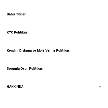
Bahis Türleri
KYC Politikası
Kendini Dışlama ve Mola Verme Politikası
Sorumlu Oyun Politikası
+
HAKKINDA