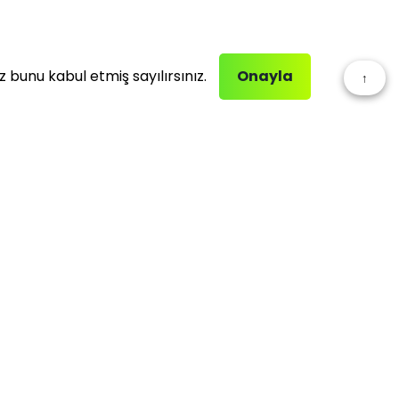
 bunu kabul etmiş sayılırsınız.
Onayla
↑
, Mutsamudu, Anjouan Özerk Adası, Komorlar Birliği. Bize
 lisanslanmış ve düzenlenmiştir ve ALSI-2024 l 2034-FI2
ürlü şans oyunu ve bahis faaliyetlerini yasal olarak