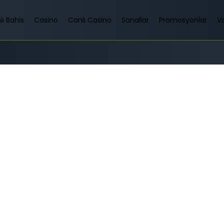
lı Bahis
Casino
Canlı Casino
Sanallar
Promosyonlar
V