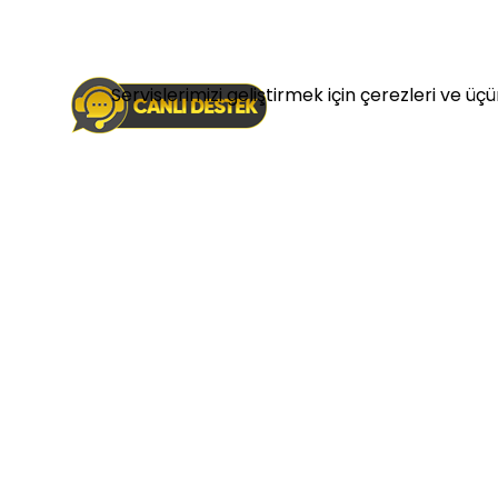
Gizlilik Politikası
KYC Po
Adil Oyun ve RNG Test Yöntemleri
Kendi
Kara Para Aklama ile Mücadele Politikası
Sorum
Servislerimizi geliştirmek için çerezleri ve ü
CasinoVoya, Nova Technologies Ltd. tarafından sahip olu
info@casinovoya.com
adresinden ulaşabilirsiniz. Casin
numaralı lisans kapsamında faaliyet göstermektedir. Cas
yürütme yetkisine sahiptir.