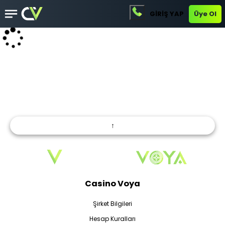
GİRİŞ YAP
Üye Ol
↑
Casino Voya
Şirket Bilgileri
Hesap Kuralları