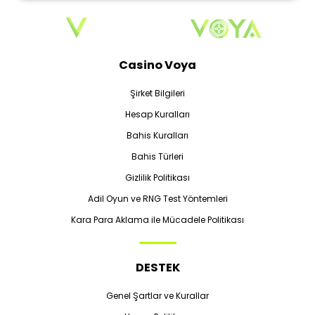
Casino Voya
Şirket Bilgileri
Hesap Kuralları
Bahis Kuralları
Bahis Türleri
Gizlilik Politikası
Adil Oyun ve RNG Test Yöntemleri
Kara Para Aklama ile Mücadele Politikası
DESTEK
Genel Şartlar ve Kurallar