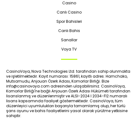
Casino
Canlı Casino
Spor Bahisleri
Canlı Bahis
Sanallar
Voya TV
CasinoVoya, Nova Technologies Ltd. tarafından sahip olunmakta
ve işletilmektedir. Kayıt numarası: 15861, kayıtlı adres: Hamchako,
Mutsamudu, Anjouan Özerk Adası, Komorlar Birliği. Bize
info@casinovoya.com
adresinden ulaşabilirsiniz. CasinoVoya,
Komorlar Birliği'ne bağlı Anjouan Özerk Adası Hükümeti tarafından
lisanslanmış ve düzenlenmiştir ve ALSI-2024 l 2034-FI2 numaralı
lisans kapsamında faaliyet göstermektedir. CasinoVoya, tüm
düzenleyici uyumlulukları başarıyla tamamlamış olup, her türlü
şans oyunu ve bahis faaliyetlerini yasal olarak yürütme yetkisine
sahiptir.