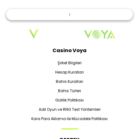
↑
Casino Voya
Şirket Bilgileri
Hesap Kuralları
Bahis Kuralları
Bahis Türleri
Gizlilik Politikası
Adil Oyun ve RNG Test Yöntemleri
Kara Para Aklama ile Mücadele Politikası