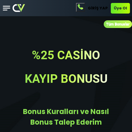
GİRİŞ YAP
Üye Ol
Tüm Bonuslar
%25 CASINO
KAYIP BONUSU
Bonus Kuralları ve Nasıl
Bonus Talep Ederim