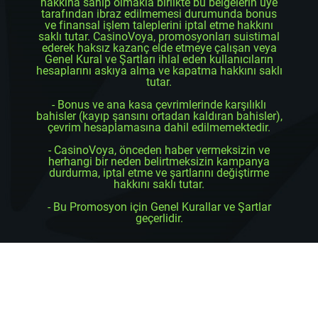
hakkına sahip olmakla birlikte bu belgelerin üye
tarafından ibraz edilmemesi durumunda bonus
ve finansal işlem taleplerini iptal etme hakkını
saklı tutar. CasinoVoya, promosyonları suistimal
ederek haksız kazanç elde etmeye çalışan veya
Genel Kural ve Şartları ihlal eden kullanıcıların
hesaplarını askıya alma ve kapatma hakkını saklı
tutar.
- Bonus ve ana kasa çevrimlerinde karşılıklı
bahisler (kayıp şansını ortadan kaldıran bahisler),
çevrim hesaplamasına dahil edilmemektedir.
- CasinoVoya, önceden haber vermeksizin ve
herhangi bir neden belirtmeksizin kampanya
durdurma, iptal etme ve şartlarını değiştirme
hakkını saklı tutar.
- Bu Promosyon için Genel Kurallar ve Şartlar
geçerlidir.