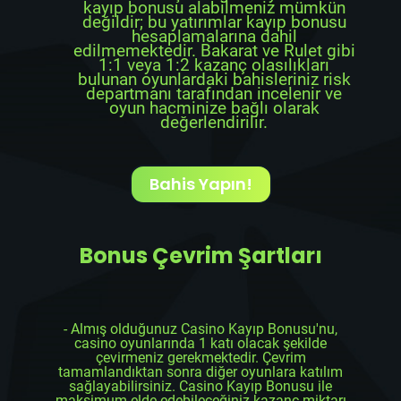
kayıp bonusu alabilmeniz mümkün
değildir; bu yatırımlar kayıp bonusu
hesaplamalarına dahil
edilmemektedir. Bakarat ve Rulet gibi
1:1 veya 1:2 kazanç olasılıkları
bulunan oyunlardaki bahisleriniz risk
departmanı tarafından incelenir ve
oyun hacminize bağlı olarak
değerlendirilir.
Bahis Yapın!
Bonus Çevrim Şartları
- Almış olduğunuz Casino Kayıp Bonusu'nu,
casino oyunlarında 1 katı olacak şekilde
çevirmeniz gerekmektedir. Çevrim
tamamlandıktan sonra diğer oyunlara katılım
sağlayabilirsiniz. Casino Kayıp Bonusu ile
maksimum elde edebileceğiniz kazanç miktarı