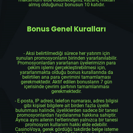
almış olduğunuz bonusun 10 katıdır.
Bonus Genel Kuralları
- Aksi belirtilmediği sürece her yatırım için
sunulan promosyonların birinden yararlanılabilir.
Promosyonlardan yararlanan üyelerimizin para
çekim işlemi gerçekleştirebilmesi için,
yararlanmakta olduğu bonus kurallarında da
belirtilen ana para çevrimini tamamlaması
gerekmektedir. Aktif edilen bonusların 7 gün
içerisinde çevrim şartının tamamlanması
gerekmektedir.
- E-posta, IP adresi, telefon numarası, adres bilgisi
gibi kişisel bilgilere ait birden fazla üyelik
bulunması halinde, üyeliklerden sadece bir tanesi
promosyonlardan faydalanma hakkına sahiptir.
Ayrıca aynı ailenin fertlerinden yalnızca bir tanesi
promosyon kullanım hakkı elde edebilir.
CasinoVoya, gerek gördüğü takdirde belge isteme