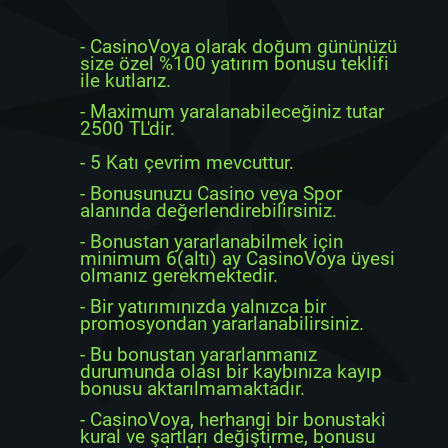
- CasinoVoya olarak doğum gününüzü
size özel %100 yatırım bonusu teklifi
ile kutlarız.
- Maximum yaralanabileceğiniz tutar
2500 TL'dir.
- 5 Katı çevrim mevcuttur.
- Bonusunuzu Casino veya Spor
alanında değerlendirebilirsiniz.
- Bonustan yararlanabilmek için
minimum 6(altı) ay CasinoVoya üyesi
olmanız gerekmektedir.
- Bir yatırımınızda yalnızca bir
promosyondan yararlanabilirsiniz.
- Bu bonustan yararlanmanız
durumunda olası bir kaybınıza kayıp
bonusu aktarılmamaktadır.
- CasinoVoya, herhangi bir bonustaki
kural ve şartları değiştirme, bonusu