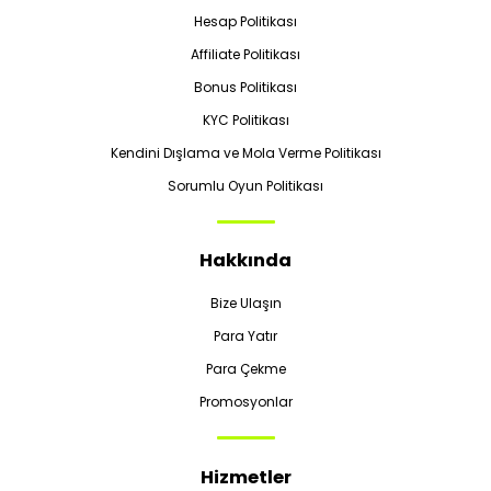
Hesap Politikası
Affiliate Politikası
Bonus Politikası
KYC Politikası
Kendini Dışlama ve Mola Verme Politikası
Sorumlu Oyun Politikası
Hakkında
Bize Ulaşın
Para Yatır
Para Çekme
Promosyonlar
Hizmetler