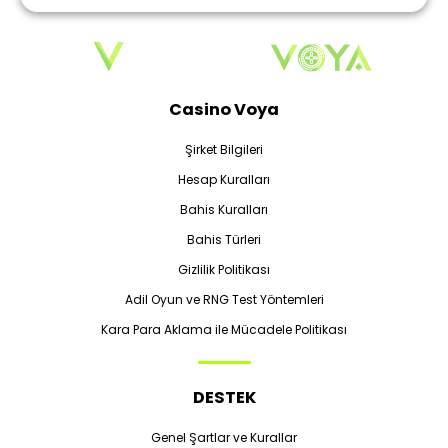
Casino Voya
Şirket Bilgileri
Hesap Kuralları
Bahis Kuralları
Bahis Türleri
Gizlilik Politikası
Adil Oyun ve RNG Test Yöntemleri
Kara Para Aklama ile Mücadele Politikası
DESTEK
Genel Şartlar ve Kurallar