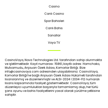
Casino
Canlı Casino
Spor Bahisleri
Canlı Bahis
Sanallar
Voya TV
CasinoVoya, Nova Technologies Ltd. tarafından sahip olunmakta
ve işletilmektedir. Kayıt numarası: 15861, kayıtlı adres: Hamchako,
Mutsamudu, Anjouan Özerk Adası, Komorlar Birliği. Bize
info@casinovoya.com
adresinden ulaşabilirsiniz. CasinoVoya,
Komorlar Birliği'ne bağlı Anjouan Özerk Adası Hükümeti tarafından
lisanslanmış ve düzenlenmiştir ve ALSI-2024 l 2034-FI2 numaralı
lisans kapsamında faaliyet göstermektedir. CasinoVoya, tüm
düzenleyici uyumlulukları başarıyla tamamlamış olup, her türlü
şans oyunu ve bahis faaliyetlerini yasal olarak yürütme yetkisine
sahiptir.